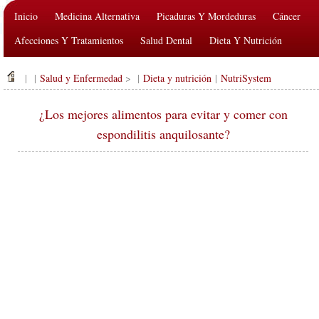
Inicio
Medicina Alternativa
Picaduras Y Mordeduras
Cáncer
Afecciones Y Tratamientos
Salud Dental
Dieta Y Nutrición
Salud De La Familia
Industria De La Salud
Salud Mental
| |
Salud y Enfermedad
> |
Dieta y nutrición
|
NutriSystem
Salud Pública Y Seguridad
Cirugías Y Procedimientos
Salud
¿Los mejores alimentos para evitar y comer con
espondilitis anquilosante?