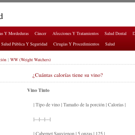
d
ras Y Mordeduras
Cáncer
Afecciones Y Tratamientos
Salud Dental
D
Salud Pública Y Seguridad
Cirugías Y Procedimientos
Salud
ción
|
WW (Weight Watchers)
¿Cuántas calorías tiene su vino?
Vino Tinto
| Tipo de vino | Tamaño de la porción | Calorías |
|---|---|---|
| Cabernet Sauvignon | 5 onzas | 125 |