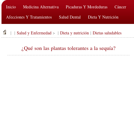
Inicio
Medicina Alternativa
Picaduras Y Mordeduras
Cáncer
Afecciones Y Tratamientos
Salud Dental
Dieta Y Nutrición
Salud De La Familia
Industria De La Salud
Salud Mental
| |
Salud y Enfermedad
> |
Dieta y nutrición
|
Dietas saludables
Salud Pública Y Seguridad
Cirugías Y Procedimientos
Salud
¿Qué son las plantas tolerantes a la sequía?