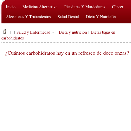
Inicio
Medicina Alternativa
Picaduras Y Mordeduras
Cáncer
Afecciones Y Tratamientos
Salud Dental
Dieta Y Nutrición
Salud De La Familia
Industria De La Salud
Salud Mental
| |
Salud y Enfermedad
> |
Dieta y nutrición
|
Dietas bajas en
Salud Pública Y Seguridad
Cirugías Y Procedimientos
Salud
carbohidratos
¿Cuántos carbohidratos hay en un refresco de doce onzas?