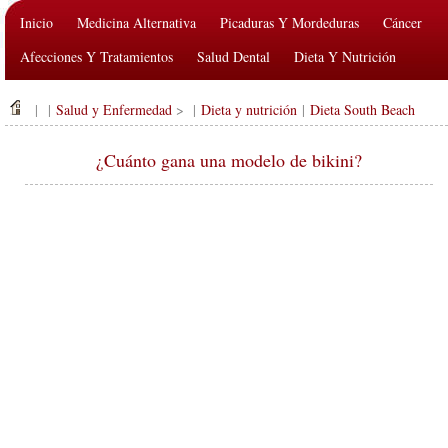
Inicio
Medicina Alternativa
Picaduras Y Mordeduras
Cáncer
Afecciones Y Tratamientos
Salud Dental
Dieta Y Nutrición
Salud De La Familia
Industria De La Salud
Salud Mental
| |
Salud y Enfermedad
> |
Dieta y nutrición
|
Dieta South Beach
Salud Pública Y Seguridad
Cirugías Y Procedimientos
Salud
¿Cuánto gana una modelo de bikini?