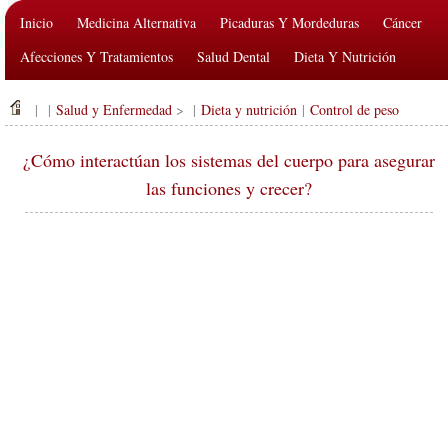
Inicio
Medicina Alternativa
Picaduras Y Mordeduras
Cáncer
Afecciones Y Tratamientos
Salud Dental
Dieta Y Nutrición
Salud De La Familia
Industria De La Salud
Salud Mental
| |
Salud y Enfermedad
> |
Dieta y nutrición
|
Control de peso
Salud Pública Y Seguridad
Cirugías Y Procedimientos
Salud
¿Cómo interactúan los sistemas del cuerpo para asegurar
las funciones y crecer?