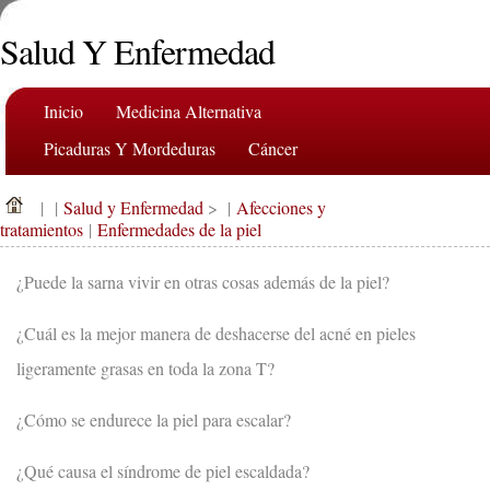
Salud Y Enfermedad
Inicio
Medicina Alternativa
Picaduras Y Mordeduras
Cáncer
Afecciones Y Tratamientos
Salud Dental
| |
Salud y Enfermedad
> |
Afecciones y
Dieta Y Nutrición
Salud De La Familia
tratamientos
|
Enfermedades de la piel
Industria De La Salud
Salud Mental
¿Puede la sarna vivir en otras cosas además de la piel?
Salud Pública Y Seguridad
Cirugías Y Procedimientos
¿Cuál es la mejor manera de deshacerse del acné en pieles
Salud
ligeramente grasas en toda la zona T?
¿Cómo se endurece la piel para escalar?
¿Qué causa el síndrome de piel escaldada?